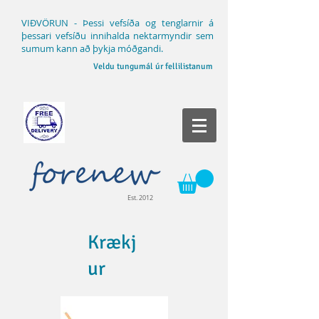
VIÐVÖRUN - Þessi vefsíða og tenglarnir á
þessari vefsíðu innihalda nektarmyndir sem
sumum kann að þykja móðgandi.
Veldu tungumál úr fellilistanum
Est. 2012
Krækj
ur