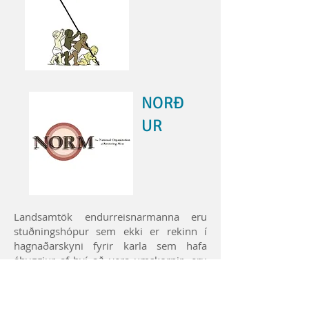
NORÐ
UR
Landsamtök endurreisnarmanna eru
stuðningshópur sem ekki er rekinn í
hagnaðarskyni fyrir karla sem hafa
áhyggjur af því að vera umskornir, eru
að íhuga endurheimt forhúðar eða eru
að endurheimta forhúðir sínar.
Markmiðið er að hjálpa körlum að ná