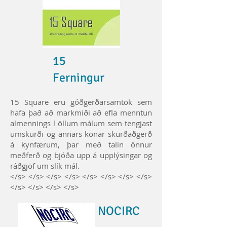
15
Ferningur
15 Square eru góðgerðarsamtök sem
hafa það að markmiði að efla menntun
almennings í öllum málum sem tengjast
umskurði og annars konar skurðaðgerð
á kynfærum, þar með talin önnur
meðferð og bjóða upp á upplýsingar og
ráðgjöf um slík mál.
</s> </s> </s> </s> </s> </s> </s> </s>
</s> </s> </s> </s>
NOCIRC