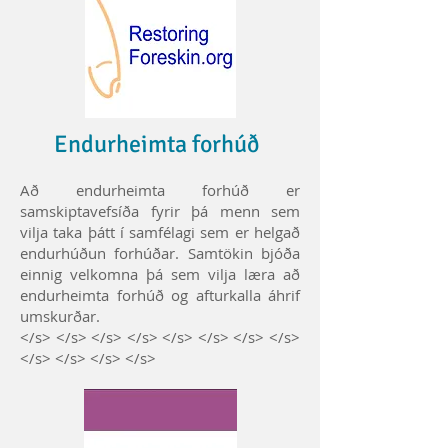
Endurheimta forhúð
Að endurheimta forhúð er
samskiptavefsíða fyrir þá menn sem
vilja taka þátt í samfélagi sem er helgað
endurhúðun forhúðar. Samtökin bjóða
einnig velkomna þá sem vilja læra að
endurheimta forhúð og afturkalla áhrif
umskurðar.
</s> </s> </s> </s> </s> </s> </s> </s>
</s> </s> </s> </s>